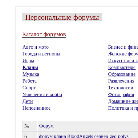
Персональные форумы
Каталог форумов
Авто и мото
Бизнес и фин
Города и регионы
Женские фор
Игры
Искусство и к
Кланы
Компьютеры
Музыка
Образование
Работа
Развлечения
Спорт
Технологии
Увлечения и хобби
Фотография
Дети
Домашние жи
Непознанное
Политика и п
№
Форум
61
форум клана BloodAngels сервер geo-polys