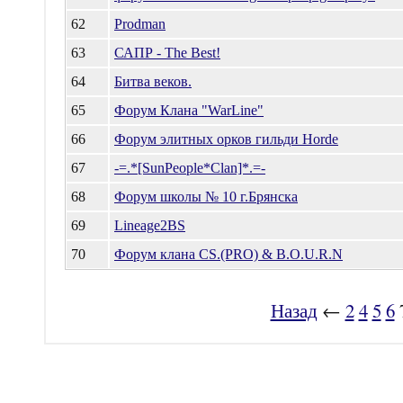
62
Prodman
63
САПР - The Best!
64
Битва веков.
65
Форум Клана "WarLine"
66
Форум элитных орков гильди Horde
67
-=.*[SunPeople*Clan]*.=-
68
Форум школы № 10 г.Брянска
69
Lineage2BS
70
Форум клана CS.(PRO) & B.O.U.R.N
Назад
←
2
4
5
6