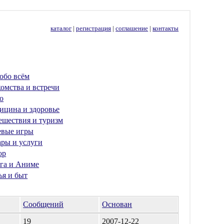
каталог
|
регистрация
|
соглашение
|
контакты
обо всём
омства и встречи
о
ицина и здоровье
ешествия и туризм
евые игры
ары и услуги
ор
га и Аниме
ья и быт
Сообщений
Основан
19
2007-12-22