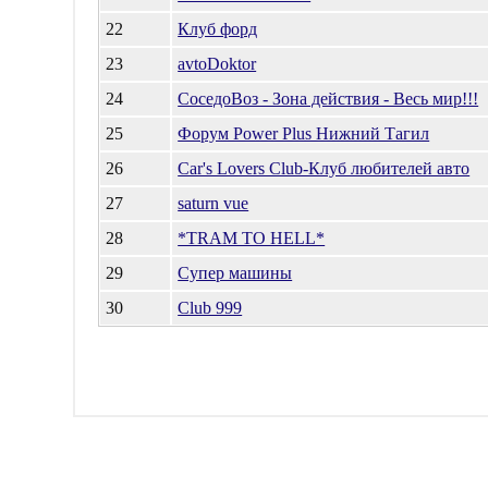
22
Клуб форд
23
avtoDoktor
24
СоседоВоз - Зона действия - Весь мир!!!
25
Форум Power Plus Нижний Тагил
26
Car's Lovers Club-Клуб любителей авто
27
saturn vue
28
*TRAM TO HELL*
29
Супер машины
30
Club 999