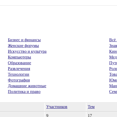
Бизнес и финансы
Всё 
Женские форумы
Знак
Искусство и культура
Кин
Компьютеры
Мед
Образование
Пут
Развлечения
Рол
Технологии
Тов
Фотография
Юм
Домашние животные
Ман
Политика и право
Сем
Участников
Тем
9
17