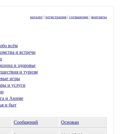
каталог
|
регистрация
|
соглашение
|
контакты
обо всём
омства и встречи
о
ицина и здоровье
ешествия и туризм
евые игры
ары и услуги
ор
га и Аниме
ья и быт
Сообщений
Основан