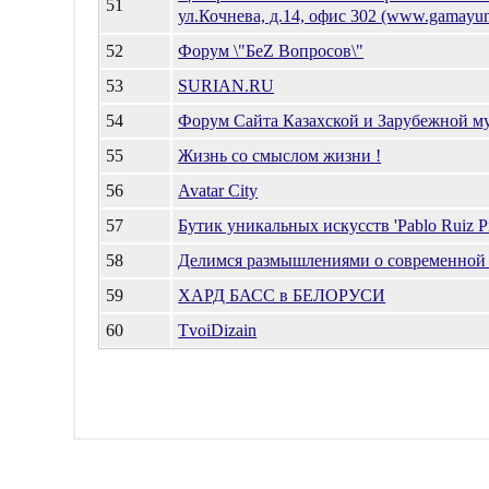
51
ул.Кочнева, д.14, офис 302 (www.gamayun
52
Форум \"БеZ Вопросов\"
53
SURIAN.RU
54
Форум Сайта Казахской и Зарубежной м
55
Жизнь со смыслом жизни !
56
Avatar City
57
Бутик уникальных искусств 'Pablo Ruiz Pi
58
Делимся размышлениями о современной 
59
ХАРД БАСС в БЕЛОРУСИ
60
TvoiDizain