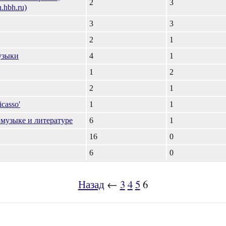
2
3
.hbh.ru)
3
3
2
1
узыки
4
1
1
2
2
1
casso'
1
1
музыке и литературе
6
1
16
0
6
0
Назад
←
3
4
5
6