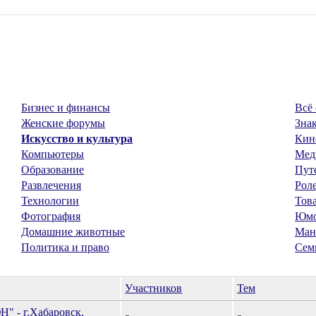
Бизнес и финансы
Всё 
Женские форумы
Знак
Искусство и культура
Кин
Компьютеры
Мед
Образование
Пут
Развлечения
Рол
Технологии
Тов
Фотография
Юм
Домашние животные
Ман
Политика и право
Сем
Участников
Тем
 - г.Хабаровск,