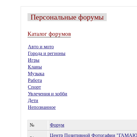
Персональные форумы
Каталог форумов
Авто и мото
Города и регионы
Игры
Кланы
Музыка
Работа
Спорт
Увлечения и хобби
Дети
Непознанное
№
Форум
Центр Позитивной Фотогафии "ГАМАЮН"